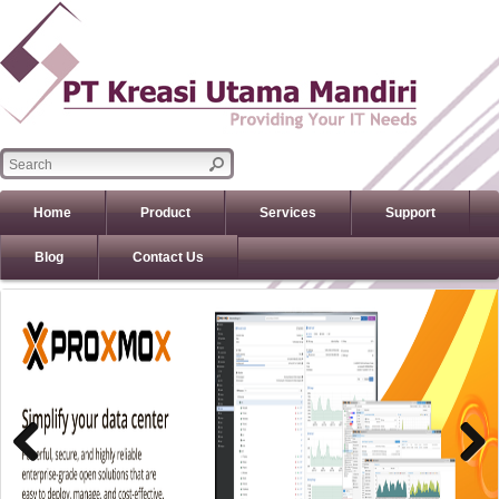
Home
Product
Services
Support
Blog
Contact Us
Previous
Previous
Next
Next