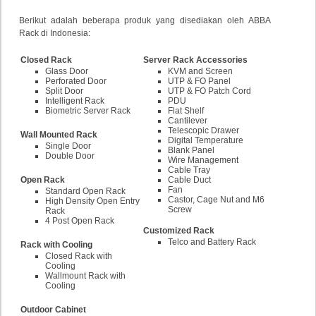
Berikut adalah beberapa produk yang disediakan oleh ABBA
Rack di Indonesia:
Closed Rack
Server Rack Accessories
Glass Door
KVM and Screen
Perforated Door
UTP & FO Panel
Split Door
UTP & FO Patch Cord
Intelligent Rack
PDU
Biometric Server Rack
Flat Shelf
Cantilever
Telescopic Drawer
Wall Mounted Rack
Digital Temperature
Single Door
Blank Panel
Double Door
Wire Management
Cable Tray
Open Rack
Cable Duct
Fan
Standard Open Rack
Castor, Cage Nut and M6
High Density Open Entry
Screw
Rack
4 Post Open Rack
Customized Rack
Telco and Battery Rack
Rack with Cooling
Closed Rack with
Cooling
Wallmount Rack with
Cooling
Outdoor Cabinet