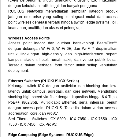
(LAN) berperforma tinggi, dirancang khusus untuk lingkungan
dengan kebutuhan trafik tinggi dan banyak pengguna.
RUCKUS Networks menyediakan sembilan kategori produk
jaringan enterprise yang saling terintegrasi mulai dari access
point wireless generasi terbaru hingga switch, edge systems, IoT,
keamanan, analitik, dan aksesori pelengkap.
Wireless Access Points
Access point indoor dan outdoor berteknologi BeamFlex™
dengan dukungan Wi-Fi 6, Wi-Fi 6E, dan Wi-Fi 7 dioptimalkan
untuk lingkungan high-density dan high-interference seperti
kampus, stadion, hotel, rumah sakit, dan venue publik besar.
Tersedia dalam berbagai form factor untuk setiap kebutuhan
deployment.
Ethernet Switches (RUCKUS ICX Series)
Keluarga switch ICX dengan arsitektur non-blocking dan low-
latency untuk campus, agregasi, dan core network. Mendukung
stacking high-speed via fiber dengan kapasitas hingga 6.4 Tbps,
PoE++ (802.3bt), Multigigabit Ethernet, serta integrasi penuh
dengan access point RUCKUS. Tersedia dalam varian access,
aggregation, core, dan Pro AV.
Seri Ethernet Switches: ICX 8200 · ICX 7850 · ICX 7650 · ICX
7550 · ICX 7450 · ICX Pro AV.
Edge Computing (Edge Systems RUCKUS Edge)