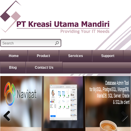
Home
Product
Services
Support
Blog
Contact Us
Previous
Previous
Next
Next