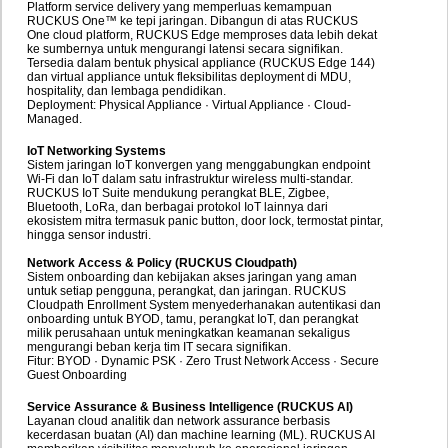
Platform service delivery yang memperluas kemampuan
RUCKUS One™ ke tepi jaringan. Dibangun di atas RUCKUS
One cloud platform, RUCKUS Edge memproses data lebih dekat
ke sumbernya untuk mengurangi latensi secara signifikan.
Tersedia dalam bentuk physical appliance (RUCKUS Edge 144)
dan virtual appliance untuk fleksibilitas deployment di MDU,
hospitality, dan lembaga pendidikan.
Deployment: Physical Appliance · Virtual Appliance · Cloud-
Managed.
IoT Networking Systems
Sistem jaringan IoT konvergen yang menggabungkan endpoint
Wi-Fi dan IoT dalam satu infrastruktur wireless multi-standar.
RUCKUS IoT Suite mendukung perangkat BLE, Zigbee,
Bluetooth, LoRa, dan berbagai protokol IoT lainnya dari
ekosistem mitra termasuk panic button, door lock, termostat pintar,
hingga sensor industri.
Network Access & Policy (RUCKUS Cloudpath)
Sistem onboarding dan kebijakan akses jaringan yang aman
untuk setiap pengguna, perangkat, dan jaringan. RUCKUS
Cloudpath Enrollment System menyederhanakan autentikasi dan
onboarding untuk BYOD, tamu, perangkat IoT, dan perangkat
milik perusahaan untuk meningkatkan keamanan sekaligus
mengurangi beban kerja tim IT secara signifikan.
Fitur: BYOD · Dynamic PSK · Zero Trust Network Access · Secure
Guest Onboarding
Service Assurance & Business Intelligence (RUCKUS AI)
Layanan cloud analitik dan network assurance berbasis
kecerdasan buatan (AI) dan machine learning (ML). RUCKUS AI