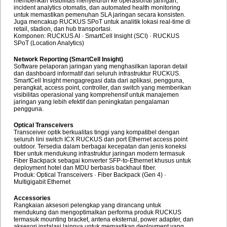
memberikan visibilitas menyeluruh ke operasional jaringan,
incident analytics otomatis, dan automated health monitoring
untuk memastikan pemenuhan SLA jaringan secara konsisten.
Juga mencakup RUCKUS SPoT untuk analitik lokasi real-time di
retail, stadion, dan hub transportasi.
Komponen: RUCKUS AI · SmartCell Insight (SCI) · RUCKUS
SPoT (Location Analytics)
Network Reporting (SmartCell Insight)
Software pelaporan jaringan yang menghasilkan laporan detail
dan dashboard informatif dari seluruh infrastruktur RUCKUS.
SmartCell Insight mengagregasi data dari aplikasi, pengguna,
perangkat, access point, controller, dan switch yang memberikan
visibilitas operasional yang komprehensif untuk manajemen
jaringan yang lebih efektif dan peningkatan pengalaman
pengguna.
Optical Transceivers
Transceiver optik berkualitas tinggi yang kompatibel dengan
seluruh lini switch ICX RUCKUS dan port Ethernet access point
outdoor. Tersedia dalam berbagai kecepatan dan jenis koneksi
fiber untuk mendukung infrastruktur jaringan modern termasuk
Fiber Backpack sebagai konverter SFP-to-Ethernet khusus untuk
deployment hotel dan MDU berbasis backhaul fiber.
Produk: Optical Transceivers · Fiber Backpack (Gen 4) ·
Multigigabit Ethernet
Accessories
Rangkaian aksesori pelengkap yang dirancang untuk
mendukung dan mengoptimalkan performa produk RUCKUS
termasuk mounting bracket, antena eksternal, power adapter, dan
aksesori instalasi lainnya untuk memastikan deployment yang