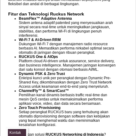
fleksibel dan andal di berbagai lingkungan.
Fitur dan Teknologi Ruckus Network
BeamFlex™ Adaptive Antenna
Sistem antena adaptif patented yang menyesuaikan arah
sinyal secara real-time untuk meningkatkan jangkauan,
stabilitas, dan performa Wi-Fi di lingkungan penuh
interferensi.
Wi-Fi 7 & AI-Driven RRM
Dukungan Wi-Fi 7 dengan manajemen radio resource
berbasis AI. Memastikan performa nirkabel optimal secara
otomatis di jaringan dengan ribuan perangkat.
RUCKUS One & AIOps
Platform cloud AI-driven untuk assurance, service delivery,
dan business intelligence. Manajemen jaringan konvergen
dari satu konsol dengan otomasi berbasis AI/ML.
Dynamic PSK & Zero Trust
Enkripsi kunci unik per perangkat dengan Dynamic Pre-
Shared Key, dikombinasikan dengan Zero Trust Network
Access untuk keamanan end-to-end yang menyeluruh.
ChannelFly™ & SmartCast™
Pemilihan kanal dinamis berbasis traffic real-time dan
mesin QoS cerdas untuk memaksimalkan performa
aplikasi voice, video, dan data secara bersamaan.
Zero Touch Provisioning
Setiap perangkat RUCKUS baru yang terhubung akan
otomatis diprovisioning dengan software dan kebijakan
yang tepat menghemat waktu dan meminimalkan
kesalahan konfigurasi.
Kontak
Tertarik dengan solusi
RUCKUS Networking di Indonesia
?