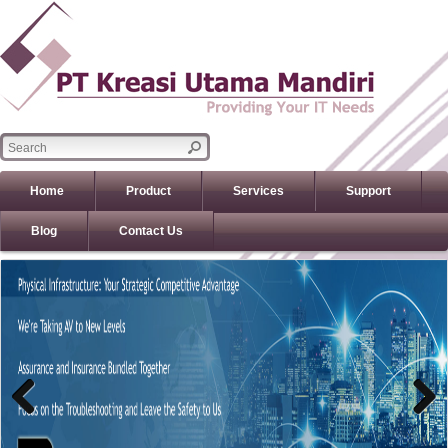
Home
Product
Services
Support
Blog
Contact Us
Previous
Previous
Next
Next